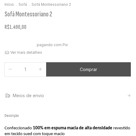
Início
.
Sofá
.
Sofá Montessoriano 2
Sofá Montessoriano 2
R$1.490,00
12
x de
R$124,17
sem juros
10% de desconto
pagando com Pix
Ver mais detalhes
Meios de envio
Descrição
Confeccionado 
100% em espuma macia de alta densidade
 revestido 
em tecido sued com toque macio 